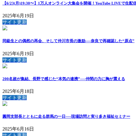
【6/23(月)19:30〜】1万人オンライン大集会を開催！YouTube LIVEで生配
2025年6月19日
サイト更新
同級生との偶然の再会、そして仲川市長の激励──奈良で再確認した“原点”
2025年6月19日
サイト更新
200名超が集結、長野で感じた“本気の連携”──仲間の力に胸が震える
2025年6月18日
サイト更新
圓岡支部長とともに走る群馬の一日──現場訪問と実り多き福祉セミナー
2025年6月16日
サイト更新