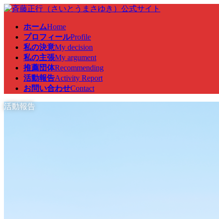
コ
ナ
ン
ビ
ホーム
Home
テ
ゲ
プロフィール
Profile
ン
ー
私の決意
My decision
ツ
シ
私の主張
My argument
へ
ョ
推薦団体
Recommending
ス
ン
活動報告
Activity Report
キ
に
お問い合わせ
Contact
ッ
移
プ
動
活動報告