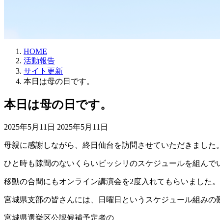
HOME
活動報告
サイト更新
本日は母の日です。
本日は母の日です。
最
2025年5月11日
2025年5月11日
終
母親に感謝しながら、終日仙台を訪問させていただきました
更
新
ひと時も隙間のないくらいビッシリのスケジュールを組んで
日
時
移動の合間にもオンライン講演会を2度入れてもらいました。
:
宮城県支部の皆さんには、日曜日というスケジュール組みの
宮城県選挙区公認候補予定者の