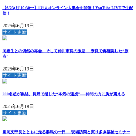
【6/23(月)19:30〜】1万人オンライン大集会を開催！YouTube LIVEで生配
信！
2025年6月19日
サイト更新
同級生との偶然の再会、そして仲川市長の激励──奈良で再確認した“原
点”
2025年6月19日
サイト更新
200名超が集結、長野で感じた“本気の連携”──仲間の力に胸が震える
2025年6月18日
サイト更新
圓岡支部長とともに走る群馬の一日──現場訪問と実り多き福祉セミナー