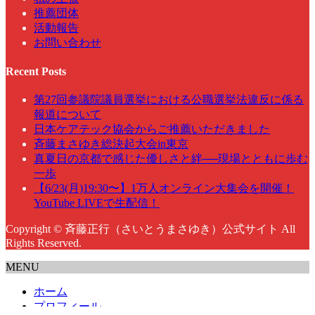
推薦団体
活動報告
お問い合わせ
Recent Posts
第27回参議院議員選挙における公職選挙法違反に係る
報道について
日本ケアテック協会からご推薦いただきました
斉藤まさゆき総決起大会in東京
真夏日の京都で感じた優しさと絆──現場とともに歩む
一歩
【6/23(月)19:30〜】1万人オンライン大集会を開催！
YouTube LIVEで生配信！
Copyright © 斉藤正行（さいとうまさゆき）公式サイト All
Rights Reserved.
MENU
ホーム
プロフィール