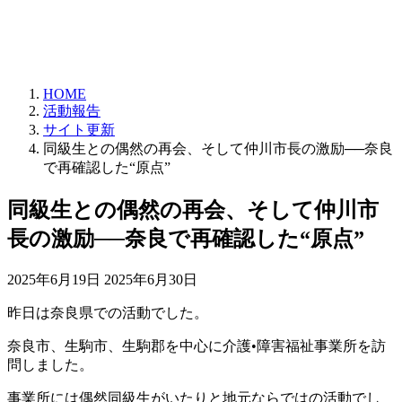
HOME
活動報告
サイト更新
同級生との偶然の再会、そして仲川市長の激励──奈良
で再確認した“原点”
同級生との偶然の再会、そして仲川市
長の激励──奈良で再確認した“原点”
最
2025年6月19日
2025年6月30日
終
昨日は奈良県での活動でした。
更
新
奈良市、生駒市、生駒郡を中心に介護•障害福祉事業所を訪
日
問しました。
時
:
事業所には偶然同級生がいたりと地元ならではの活動でし