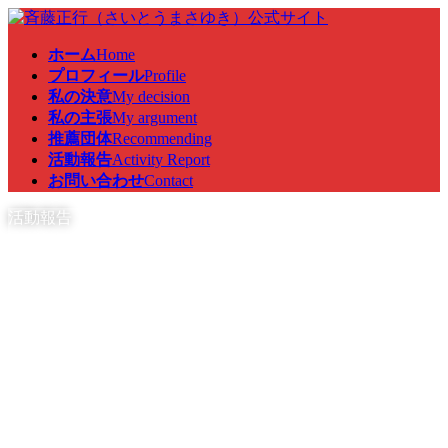
コ
ナ
ン
ビ
ホーム
Home
テ
ゲ
プロフィール
Profile
ン
ー
私の決意
My decision
ツ
シ
私の主張
My argument
へ
ョ
推薦団体
Recommending
ス
ン
活動報告
Activity Report
キ
に
お問い合わせ
Contact
ッ
移
プ
動
活動報告